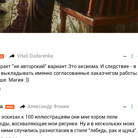
Vitali Dudarenka
2
RO
ает "не авторский" вариант.Это аксиома. И следствие - в
о выкладывать именно согласованные заказчегом работы
е. Магия :))
0
ka
Александр Фомин
1
PRO
95 эскизах к 100 иллюстрациям они мне хором пели
оды, восхваляющие мои рисунки. Ну и в нескольких моих
ними случились разногласия в стиле "лебедь, рак и щука".