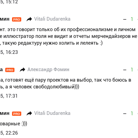
5, 15:12
омин
Vitali Dudarenka
1
PRO
нт. это говорит только об их профессионализме и личном
е иллюстратор поля не видит и отчеты мерчендайзеров не
о, такую редактуру нужно холить и лелеять :)
5, 16:23
ka
Александр Фомин
1
PRO
а, готовят ещё пару проектов на выбор, так что боюсь в
ь, а я человек свободолюбивый)))
5, 17:31
омин
Vitali Dudarenka
1
PRO
оварные :)))
5, 22:26