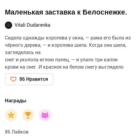
Маленькая заставка к Белоснежке.
Vitali Dudarenka
Сидела однажды королева у окна, — рама его была из
чёрного дерева, — и королева шила. Когда она шила,
загляделась на
снег и уколола иглою палец, — и упало три капли
крови на снег. И красное на белом снегу выглядело
так красиво, что
86 Нравится
подумала она про себя: «Вот если б родился у меня
ребёнок, белый, как этот снег, и румяный, как кровь, и
черноволо-сый, как дерево на оконной раме!»
Награды
86 Лайков