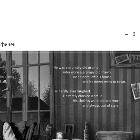
0
фичен...