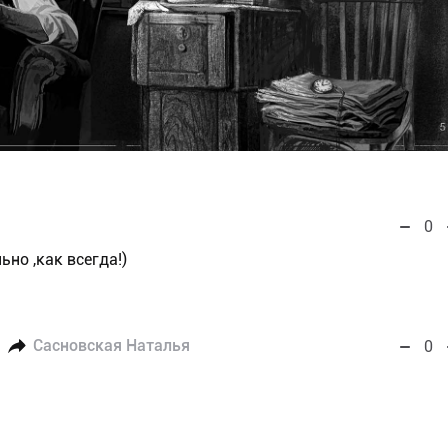
0
льно ,как всегда!)
Сасновская Наталья
0