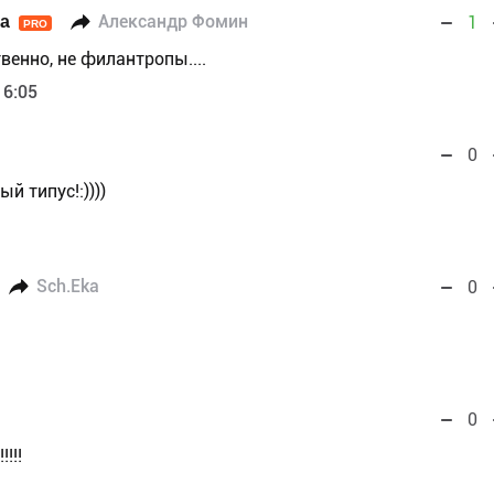
ka
Александр Фомин
1
PRO
твенно, не филантропы....
16:05
0
й типус!:))))
Sch.Eka
0
0
!!!