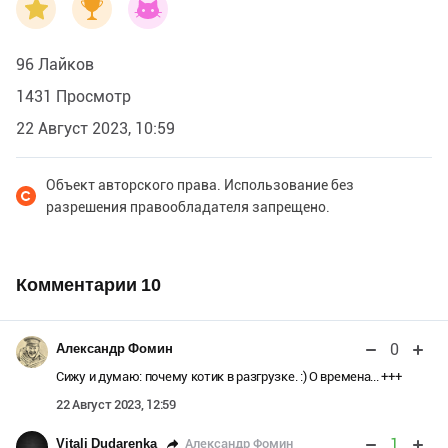
мяукнула, и у Марты все
волшебные слова из головы выскочили.
96 Лайков
1431 Просмотр
22 Август 2023, 10:59
Объект авторского права. Использование без
разрешения правообладателя запрещено.
Комментарии
10
0
Александр Фомин
Сижу и думаю: почему котик в разгрузке. :) О времена... +++
22 Август 2023, 12:59
1
Александр Фомин
Vitali Dudarenka