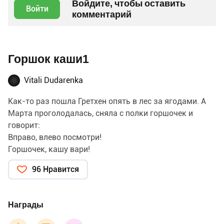
Войдите, чтобы оставить
Войти
комментарий
Горшок каши1
Vitali Dudarenka
Как-то раз пошла Гретхен опять в лес за ягодами. А
Марта проголодалась, сняла с полки горшочек и
говорит:
Вправо, влево посмотри!
Горшочек, кашу вари!
И тут же горшочек наполнился кашей. Ест Марта,
96 Нравится
никак наесться не может, до того каша вкусна. В это
время пришла кошка, начала мурлыкать, каши
просить.
Награды
— Я ещё сама не наелась, — сказала Марта и
оттолкнула кошку. Бедная кошка от обиды громко