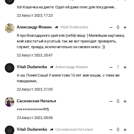
Ха! Кошечка на диете. Одел ей даже пояс для похудения...
22 Август 2023, 17:23
0
Vitali Dudarenka
Александр Фомин
Я про благодарного зрителя (себя) пишу :) Милейшая картинка,
мой хвостатый и усатый, так же вот приходит проверять,
служит, правда, исключительно за свежее мясо. :))
22 Август 2023, 20:47
1
Александр Фомин
Vitali Dudarenka
А-аа. Понял Саша! У меня тоже 16 лет жил кошак, с теми же
повадками...
22 Август 2023, 21:05
0
Сасновская Наталья
+++++++++++++!!!!!!)
23 Август 2023, 08:08
0
Сасновская Наталья
Vitali Dudarenka