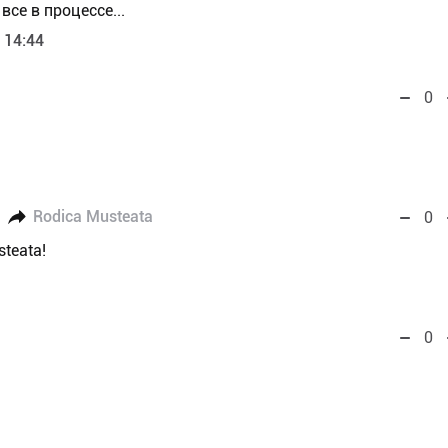
все в процессе...
 14:44
0
Rodica Musteata
0
teata!
0