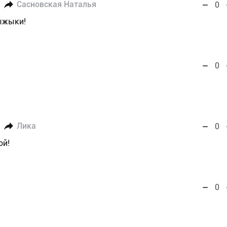
Сасновская Наталья
0
ыжыки!
0
Лика
0
ой!
0