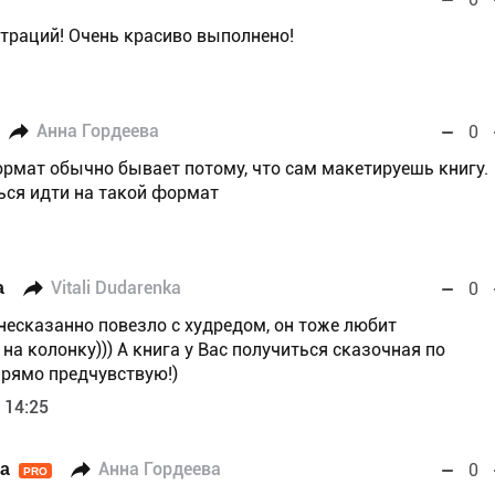
раций! Очень красиво выполнено!
Анна Гордеева
0
ормат обычно бывает потому, что сам макетируешь книгу.
ься идти на такой формат
а
Vitali Dudarenka
0
 несказанно повезло с худредом, он тоже любит
на колонку))) А книга у Вас получиться сказочная по
рямо предчувствую!)
 14:25
ka
Анна Гордеева
0
PRO