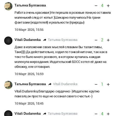
4
Татьяна Булгакова
Работа очень красивая )Не перешла в розовые пони,но оставила
маленький след от копыт:)Шикарно получилось!На грани
фантазии (издателей) и реальности (природы)
10 Март 2026, 15:56
2
Татьяна Булгакова
Vitali Dudarenka
Даже в изложении своих мыслей словами Вы талантливы,
Таня)))) Да действительно, ходил по тонкой ниточке, так как в
тексте было много розового, в котором купалась каждая
молекула мироздания. Издательский БОСС хотел её даже на
обложку, еле отговорил.
10 Март 2026, 16:59
1
Vitali Dudarenka
Татьяна Булгакова
Vitali Dudarenka,благодарю сердечно:-)Издателю крупно
повезло,он просто еще не осознал своего счастья:-)
10 Март 2026, 18:45
4
Татьяна Булгакова
Vitali Dudarenka