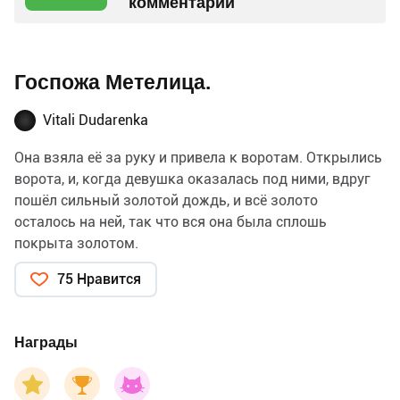
комментарий
Госпожа Метелица.
Vitali Dudarenka
Она взяла её за руку и привела к воротам. Открылись
ворота, и, когда девушка оказалась под ними, вдруг
пошёл сильный золотой дождь, и всё золото
осталось на ней, так что вся она была сплошь
покрыта золотом.
— Это тебе за то, что ты так прилежно работала, —
75 Нравится
сказала госпожа Метелица и вернула ей также и
веретено, упавшее в колодец.
Награды