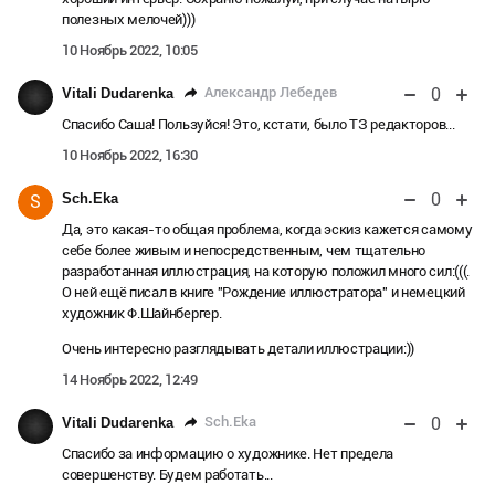
полезных мелочей)))
10 Ноябрь 2022, 10:05
0
Александр Лебедев
Vitali Dudarenka
Спасибо Саша! Пользуйся! Это, кстати, было ТЗ редакторов...
10 Ноябрь 2022, 16:30
0
Sch.Eka
S
Да, это какая-то общая проблема, когда эскиз кажется самому
себе более живым и непосредственным, чем тщательно
разработанная иллюстрация, на которую положил много сил:(((.
О ней ещё писал в книге "Рождение иллюстратора" и немецкий
художник Ф.Шайнбергер.
Очень интересно разглядывать детали иллюстрации:))
14 Ноябрь 2022, 12:49
0
Sch.Eka
Vitali Dudarenka
Спасибо за информацию о художнике. Нет предела
совершенству. Будем работать...