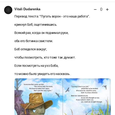
0
Vitali Dudarenka
Перевод текста: "Пугать ворон - это наша работа".
крикнул Боб, ощетинившись.
Всякий раз, когда он поднимал руки,
оба его ботинка свистели.
Боб огляделся вокруг,
чтобы посмотреть, кто тоже так думает.
Если посмотреть на ухо Боба,
то можно было увидеть его насквозь.