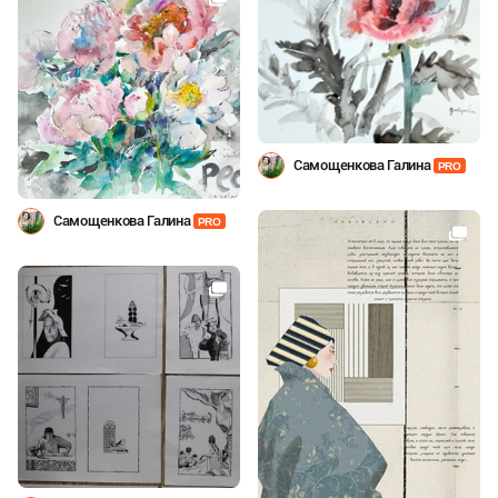
Самощенкова Галина
PRO
Самощенкова Галина
PRO