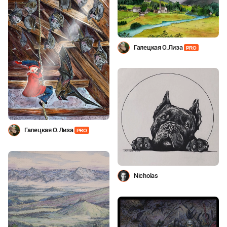
Галецкая О.Лиза
PRO
Галецкая О.Лиза
PRO
Nicholas