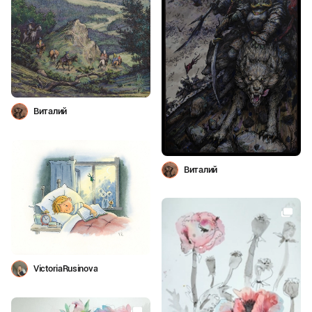
Виталий
Виталий
VictoriaRusinova