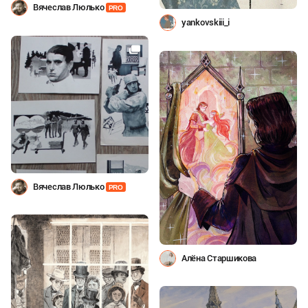
Вячеслав Люлько
PRO
yankovskiii_i
Вячеслав Люлько
PRO
Алёна Старшикова