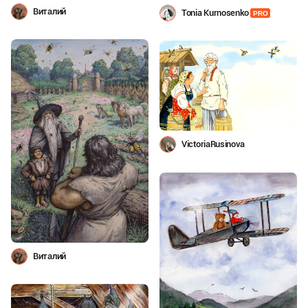
Виталий
Tonia Kurnosenko
PRO
VictoriaRusinova
Виталий