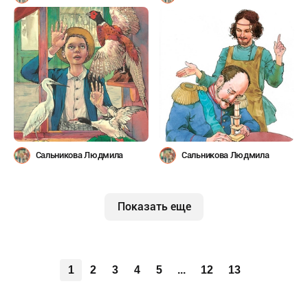
Сальникова Людмила
Сальникова Людмила
Показать еще
1
2
3
4
5
...
12
13