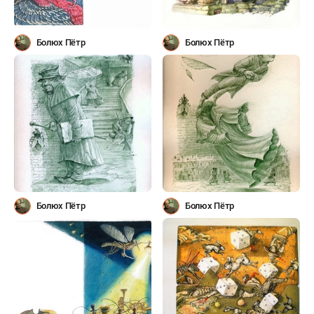
Болюх Пётр
Болюх Пётр
Болюх Пётр
Болюх Пётр