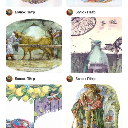
Болюх Пётр
Болюх Пётр
Болюх Пётр
Болюх Пётр