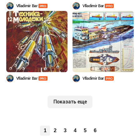
Vlladimir Bar
Vlladimir Bar
PRO
PRO
Vlladimir Bar
Vlladimir Bar
PRO
PRO
Показать еще
1
2
3
4
5
6