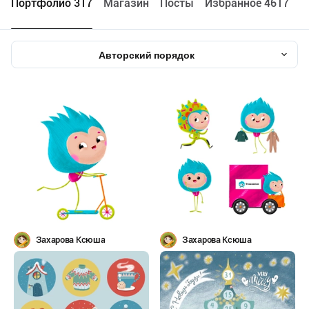
Портфолио 317
Maгазин
Посты
Избранное 4617
Авторский порядок
Захарова Ксюша
Захарова Ксюша