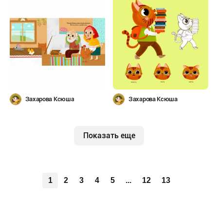
Захарова Ксюша
Захарова Ксюша
Показать еще
1
2
3
4
5
...
12
13