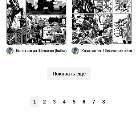
Константин Шелихов (kotka)
Константин Шелихов (kotka)
Показать еще
1
2
3
4
5
6
7
8