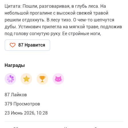
Цитата: Пошли, разговаривая, в глубь леса. На
небольшой прогалине с высокой свежей травой
решили отдохнуть. В лесу тихо. О чем-то шепчутся
дубы. Устинович прилегла на мягкой траве, подложив
под голову согнутую руку. Ее стройные ноги,
одетые в старые, заплатанные башмачки, прятались
87 Нравится
в высокой траве. Сережа бросил случайно взгляд на
ее ноги, увидел
на ботинках аккуратные заплатки, посмотрел на свой
Награды
сапог с дырой, и засмеялся.
— Чего ты?
Сережа показал сапог:
— Как мы в таких сапогах воевать будем?
87 Лайков
Рита не ответила. Покусывая стебелек травы, она
думала о другом.
379 Просмотров
23 Июнь 2026, 10:28