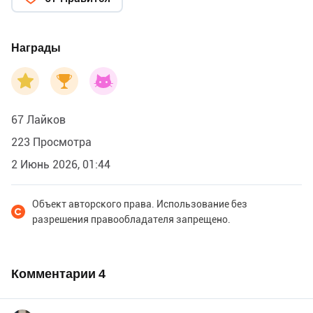
мощные удары, и железо послушно плющилось, как
размякший воск. В раскрытые ворота кузни дышала
теплым ветром темная ночь.
Награды
67 Лайков
223 Просмотра
2 Июнь 2026, 01:44
Объект авторского права. Использование без
разрешения правообладателя запрещено.
Комментарии
4