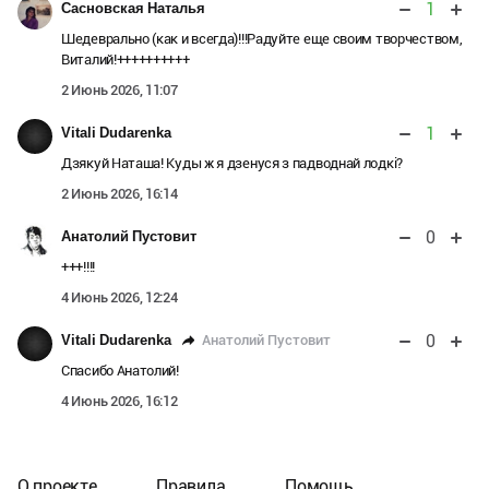
1
Сасновская Наталья
Шедеврально (как и всегда)!!!Радуйте еще своим творчеством,
Виталий!++++++++++
2 Июнь 2026, 11:07
1
Vitali Dudarenka
Дзякуй Наташа! Куды ж я дзенуся з падводнай лодкі?
2 Июнь 2026, 16:14
0
Анатолий Пустовит
+++!!!!
4 Июнь 2026, 12:24
0
Анатолий Пустовит
Vitali Dudarenka
Спасибо Анатолий!
4 Июнь 2026, 16:12
О проекте
Правила
Помощь