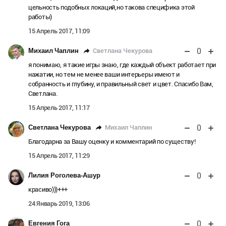
цельность подобных локаций,но такова специфика этой
работы)
15 Апрель 2017, 11:09
0
Светлана Чекурова
Михаил Чаплин
я понимаю, я такие игры знаю, где каждый объект работает при
нажатии, но тем не менее ваши интерьеры имеют и
собранность и глубину, и правильный свет и цвет. Спасибо Вам,
Светлана.
15 Апрель 2017, 11:17
0
Михаил Чаплин
Светлана Чекурова
Благодарна за Вашу оценку и комментарий по существу!
15 Апрель 2017, 11:29
0
Лилия Роголева-Ашур
красиво)))+++
24 Январь 2019, 13:06
0
Евгения Гога