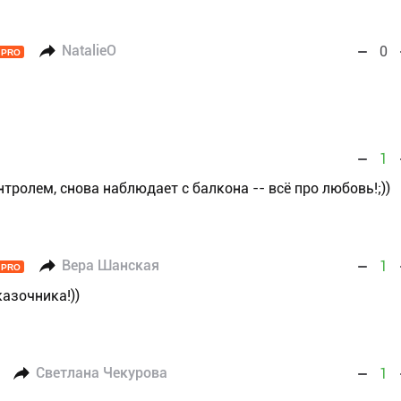
NatalieO
0
PRO
1
тролем, снова наблюдает с балкона -- всё про любовь!;))
Вера Шанская
1
PRO
казочника!))
Светлана Чекурова
1