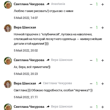
1
Аnastasia
Светлана Чекурова
Люблю такие рисовать!) отдыхаю с ними
5 Май 2022, 14:07
1
Вера Шанская
Ночной горшочек с "клубничкой", пуговка на наволочке,
сполжший на пол край лоскутного одеяльца -- наивкуснейшие
детали этой идиллии!:))))
5 Май 2022, 20:02
1
Вера Шанская
Светлана Чекурова
Ах, Вера, всё приметила!))
5 Май 2022, 20:23
1
Светлана Чекурова
Вера Шанская
Светлана:))) Обожаю подробности, особая "перчинка"!:))
5 Май 2022, 21:11
1
Вера Шанская
Светлана Чекурова