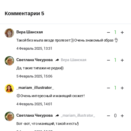
Комментарии
5
1
Вера Шанская
Такой без мыла везде пролезет:)) Очень знакомый образ 👌
4 Февраль 2025, 13:31
1
Вера Шанская
Светлана Чекурова
Да, такие типажи не редки))
5 Февраль 2025, 15:06
1
_mariam_illustrator_
😍Очень интересный и манящий сюжет!
4 Февраль 2025, 14:01
0
_mariam_illustrator_
Светлана Чекурова
Вот-вот, что манящий, такой и есть!)