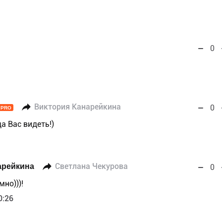
0
Виктория Канарейкина
0
PRO
а Вас видеть!)
арейкина
Светлана Чекурова
0
мно)))!
0:26