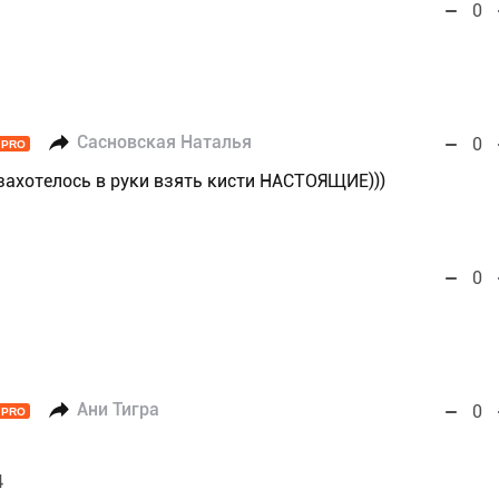
0
Сасновская Наталья
0
PRO
,захотелось в руки взять кисти НАСТОЯЩИЕ)))
0
Ани Тигра
0
PRO
4