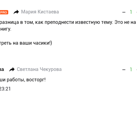
Мария Кистаева
1
PRO
 разница в том, как преподнести известную тему. Это не на
нигу.
реть на ваши часики!)
ва
Светлана Чекурова
1
ши работы, восторг!
23:21