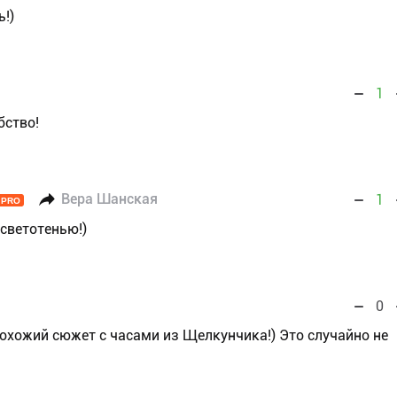
ь!)
1
бство!
Вера Шанская
1
PRO
 светотенью!)
0
похожий сюжет с часами из Щелкунчика!) Это случайно не