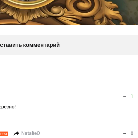
оставить комментарий
1
ересно!
NatalieO
0
PRO