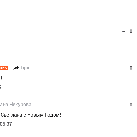
0
Igor
0
PRO
!
5
ана Чекурова
0
с Светлана с Новым Годом!
 05:37