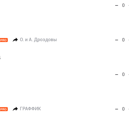
0
О. и А. Дроздовы
0
PRO
!
5
0
ГРАФФИК
0
PRO