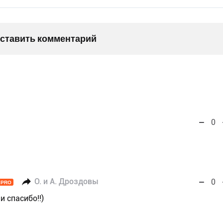
оставить комментарий
0
О. и А. Дроздовы
0
PRO
и спасибо!!)