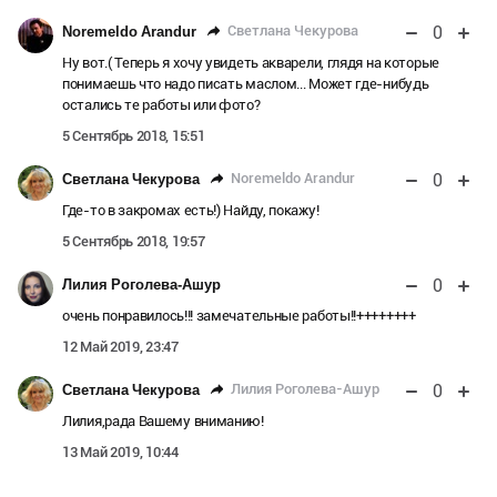
0
Светлана Чекурова
Noremeldo Arandur
Ну вот.( Теперь я хочу увидеть акварели, глядя на которые
понимаешь что надо писать маслом... Может где-нибудь
остались те работы или фото?
5 Сентябрь 2018, 15:51
0
Noremeldo Arandur
Светлана Чекурова
Где-то в закромах есть!) Найду, покажу!
5 Сентябрь 2018, 19:57
0
Лилия Роголева-Ашур
очень понравилось!!! замечательные работы!!++++++++
12 Май 2019, 23:47
0
Лилия Роголева-Ашур
Светлана Чекурова
Лилия,рада Вашему вниманию!
13 Май 2019, 10:44