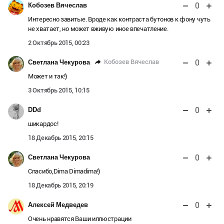
0
Кобозев Вячеслав
Интересно завитые. Вроде как контраста бутонов к фону чуть
не хватает, но может вживую иное впечатление.
2 Октябрь 2015, 00:23
0
Кобозев Вячеслав
Светлана Чекурова
Может и так!)
3 Октябрь 2015, 10:15
0
DDd
шикардос!
18 Декабрь 2015, 20:15
0
Светлана Чекурова
Спасибо,Dima Dimadima!)
18 Декабрь 2015, 20:19
0
Алексей Медведев
Очень нравятся Ваши иллюстрации