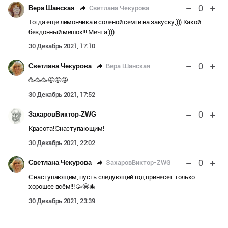
0
Светлана Чекурова
Вера Шанская
Тогда ещё лимончика и солёной сёмги на закуску;))) Какой
бездонный мешок!!! Мечта:)))
30 Декабрь 2021, 17:10
0
Вера Шанская
Светлана Чекурова
🥳🥳🥳🤩🤩🤩
30 Декабрь 2021, 17:52
0
ЗахаровВиктор-ZWG
Красота!!Снаступающим!
30 Декабрь 2021, 22:02
0
ЗахаровВиктор-ZWG
Светлана Чекурова
С наступающим, пусть следующий год принесёт только
хорошее всём!!! 🥳🤩🎄
30 Декабрь 2021, 23:39