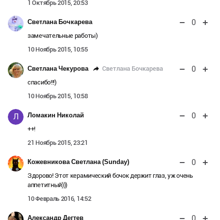
1 Октябрь 2015, 20:53
0
Светлана Бочкарева
замечательные работы)
10 Ноябрь 2015, 10:55
0
Светлана Бочкарева
Светлана Чекурова
спасибо!!!)
10 Ноябрь 2015, 10:58
0
Ломакин Николай
Л
++!
21 Ноябрь 2015, 23:21
0
Кожевникова Светлана (Sunday)
Здорово! Этот керамический бочок держит глаз, уж очень
аппетитный)))
10 Февраль 2016, 14:52
0
Александр Дегтев