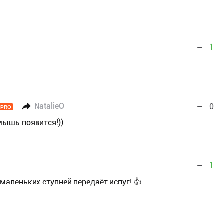
1
NatalieO
0
PRO
мышь появится!))
1
маленьких ступней передаёт испуг! 👍