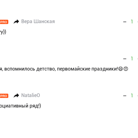
Вера Шанская
1
PRO
у))
1
, вспомнилось детство, первомайские праздники!😄😍
NatalieO
1
PRO
социативный ряд!)