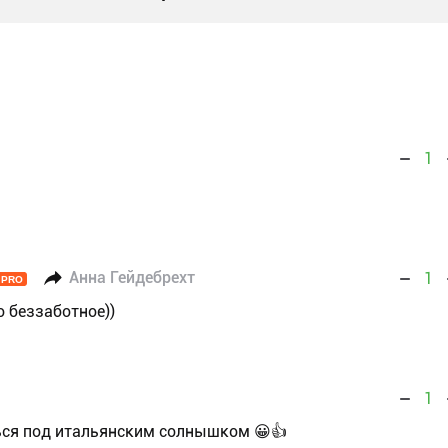
1
Анна Гейдебрехт
1
PRO
о беззаботное))
1
ться под итальянским солнышком 😀👍