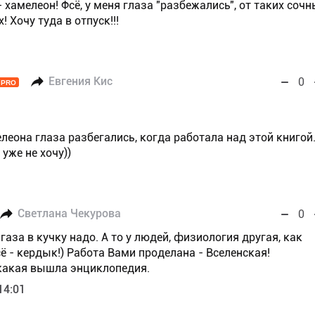
 - хамелеон! Фсё, у меня глаза "разбежались", от таких соч
 Хочу туда в отпуск!!!
Евгения Кис
0
PRO
мелеона глаза разбегались, когда работала над этой книгой
уже не хочу))
Светлана Чекурова
0
 газа в кучку надо. А то у людей, физиология другая, как
сё - кердык!) Работа Вами проделана - Вселенская!
какая вышла энциклопедия.
14:01