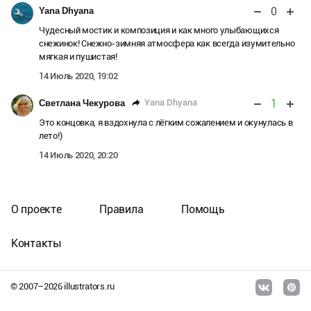
0
Yana Dhyana
Чудесный мостик и композиция и как много улыбающихся
снежинок! Снежно-зимняя атмосфера как всегда изумительно
мягкая и пушистая!
14 Июль 2020, 19:02
1
Yana Dhyana
Светлана Чекурова
Это концовка, я вздохнула с лёгким сожалением и окунулась в
лето!)
14 Июль 2020, 20:20
О проекте
Правила
Помощь
Контакты
© 2007–
2026
illustrators.ru