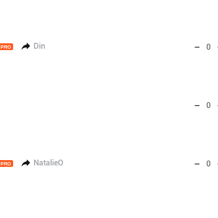
Din
0
PRO
0
NatalieO
0
PRO