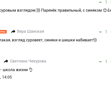
1
суровым взглядом:))) Паренёк правильный, с синяком 😊👍
Вера Шанская
1
PRO
акая, взгляд суровеет, синяки и шишки набивает!))
Светлана Чекурова
1
-- школа жизни 👌
, 14:05