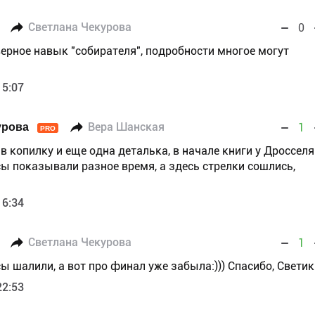
Светлана Чекурова
0
верное навык "собирателя", подробности многое могут
15:07
урова
Вера Шанская
1
PRO
 в копилку и еще одна деталька, в начале книги у Дросселя
ы показывали разное время, а здесь стрелки сошлись,
16:34
Светлана Чекурова
1
ы шалили, а вот про финал уже забыла:))) Спасибо, Светик
22:53