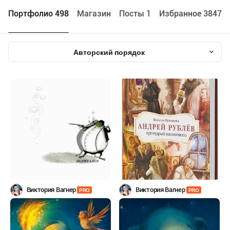
Портфолио 498
Maгазин
Посты 1
Избранное 38477
Авторский порядок
Виктория Вагнер
Виктория Вагнер
PRO
PRO