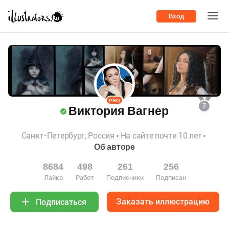
Вход
PRO
7
Виктория Вагнер
Санкт-Петербург, Россия
На сайте почти 10 лет
Об авторе
8684
498
261
256
Лайка
Работ
Подписчики
Подписан
Заказать иллюстрацию
Подписаться