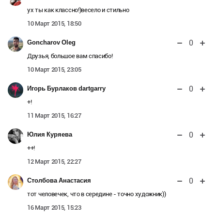
ух ты как классно!)весело и стильно
10 Март 2015, 18:50
0
Goncharov Oleg
Друзья, большое вам спасибо!
10 Март 2015, 23:05
0
Игорь Бурлаков dartgarry
+!
11 Март 2015, 16:27
0
Юлия Куряева
++!
12 Март 2015, 22:27
0
Столбова Анастасия
тот человечек, что в середине - точно художник))
16 Март 2015, 15:23