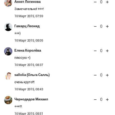
0
Аннет Логинова
Замечательно! +++!
10 Март 2015, 07:59
0
Гамарц Леонид
+++)
10 Март 2015, 08:05
0
Елена Королёва
плюсую =)
10 Март 2015, 08:37
0
sallolia (Ольга Салль)
очень круто!!!
10 Март 2015, 08:43
0
Чернодедов Михаил
+++!!!
10 Март 2015, 08:51