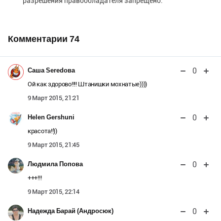
разрешения правообладателя запрещено.
Комментарии
74
0
Саша Seredова
Ой как здорово!!!! Штанишки мохнатые))))
9 Март 2015, 21:21
0
Helen Gershuni
красота!!))
9 Март 2015, 21:45
0
Людмила Попова
+++!!!
9 Март 2015, 22:14
0
Надежда Барай (Андросюк)