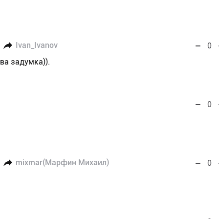
Ivan_Ivanov
0
ва задумка)).
0
mixmar(Марфин Михаил)
0