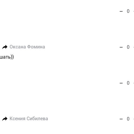
0
Оксана Фомина
0
шать))
0
Ксения Сибилева
0