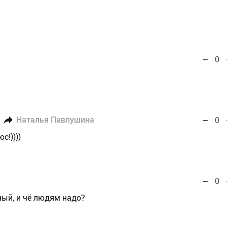
0
Наталья Павлушина
0
с!))))
0
ый, и чё людям надо?