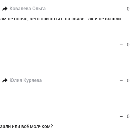
Ковалева Ольга
0
сам не понял, чего они хотят. на связь так и не вышли…
0
Юлия Куряева
0
0
азали или всё молчком?