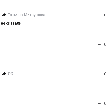
Татьяна Митрушова
0
 не сказали.
0
OD
0
0