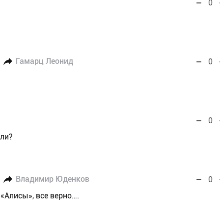
0
Гамарц Леонид
0
0
али?
Владимир Юденков
0
«Алисы», все верно….