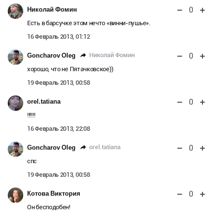
0
Николай Фомин
Есть в барсучке этом нечто «винни-пушье».
16 Февраль 2013, 01:12
0
Николай Фомин
Goncharov Oleg
хорошо, что не Пятачковское))
19 Февраль 2013, 00:58
0
orel.tatiana
!!!!!!
16 Февраль 2013, 22:08
0
orel.tatiana
Goncharov Oleg
спс
19 Февраль 2013, 00:58
0
Котова Виктория
Он бесподобен!