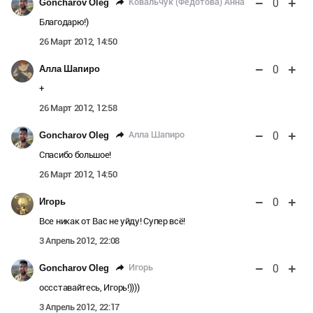
0
Ковальчук (Федотова) Анна
Goncharov Oleg
Благодарю!)
26 Март 2012, 14:50
0
Алла Шапиро
+
26 Март 2012, 12:58
0
Алла Шапиро
Goncharov Oleg
Спасибо большое!
26 Март 2012, 14:50
0
Игорь
Все никак от Вас не уйду! Супер всё!
3 Апрель 2012, 22:08
0
Игорь
Goncharov Oleg
оссставайтесь, Игорь!))))
3 Апрель 2012, 22:17