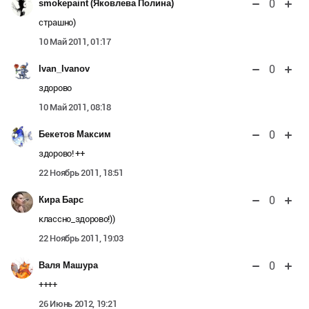
0
smokepaint (Яковлева Полина)
страшно)
10 Май 2011, 01:17
0
Ivan_Ivanov
здорово
10 Май 2011, 08:18
0
Бекетов Максим
здорово! ++
22 Ноябрь 2011, 18:51
0
Кира Барс
классно_здорово!))
22 Ноябрь 2011, 19:03
0
Валя Машура
++++
26 Июнь 2012, 19:21