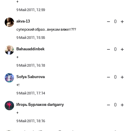
+
9 Май 2011, 12:59
0
akva-13
суперский образ…внукам вяжет???
9 Май 2011, 15:55
0
Bahauaddinbek
+
9 Май 2011, 16:18
0
Sofya Saburova
+!
9 Май 2011, 17:14
0
Игорь Бурлаков dartgarry
+
9 Май 2011, 18:16