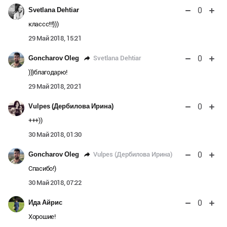
0
Svetlana Dehtiar
классс!!!)))
29 Май 2018, 15:21
0
Svetlana Dehtiar
Goncharov Oleg
)))благодарю!
29 Май 2018, 20:21
0
Vulpes (Дербилова Ирина)
+++))
30 Май 2018, 01:30
0
Vulpes (Дербилова Ирина)
Goncharov Oleg
Спасибо!)
30 Май 2018, 07:22
0
Ида Айрис
Хорошие!