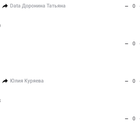
Data Доронина Татьяна
0
9
0
Юлия Куряева
0
3
0