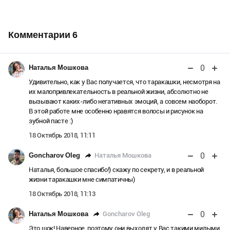
Комментарии
6
0
Наталья Мошкова
Удивительно, как у Вас получается, что таракашки, несмотря на
их малопривлекательность в реальной жизни, абсолютно не
вызывают каких-либо негативных эмоций, а совсем наоборот.
В этой работе мне особенно нравятся волосы и рисунок на
зубной пасте :)
18 Октябрь 2018, 11:11
0
Наталья Мошкова
Goncharov Oleg
Наталья, большое спасибо!) скажу по секрету, и в реальной
жизни таракашки мне симпатичны)
18 Октябрь 2018, 11:13
0
Goncharov Oleg
Наталья Мошкова
Это шок! Наверное, поэтому они выходят у Вас такими милыми.