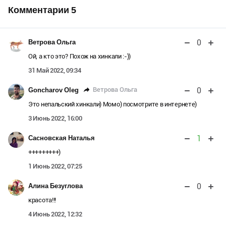
Комментарии
5
0
Ветрова Ольга
Ой, а кто это? Похож на хинкали :-))
31 Май 2022, 09:34
0
Ветрова Ольга
Goncharov Oleg
Это непальский хинкали) Момо) посмотрите в интернете)
3 Июнь 2022, 16:00
1
Сасновская Наталья
+++++++++)
1 Июнь 2022, 07:25
0
Алина Безуглова
красота!!!
4 Июнь 2022, 12:32