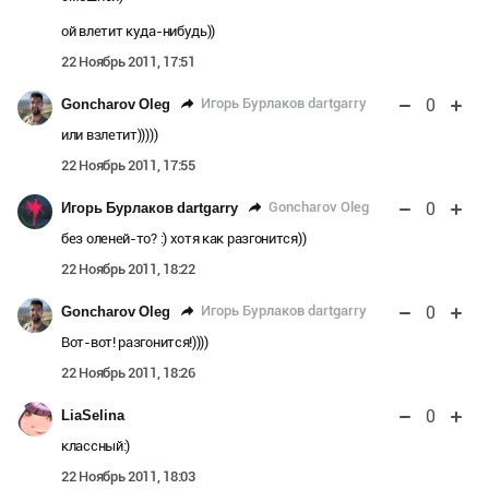
ой влетит куда-нибудь))
22 Ноябрь 2011, 17:51
0
Игорь Бурлаков dartgarry
Goncharov Oleg
или взлетит)))))
22 Ноябрь 2011, 17:55
0
Goncharov Oleg
Игорь Бурлаков dartgarry
без оленей-то? :) хотя как разгонится))
22 Ноябрь 2011, 18:22
0
Игорь Бурлаков dartgarry
Goncharov Oleg
Вот-вот! разгонится!))))
22 Ноябрь 2011, 18:26
0
LiaSelina
классный:)
22 Ноябрь 2011, 18:03