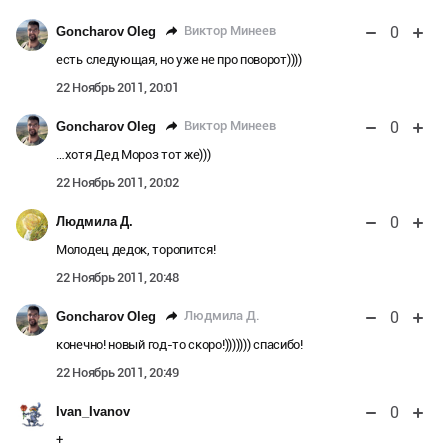
0
Виктор Минеев
Goncharov Oleg
есть следующая, но уже не про поворот))))
22 Ноябрь 2011, 20:01
0
Виктор Минеев
Goncharov Oleg
…хотя Дед Мороз тот же)))
22 Ноябрь 2011, 20:02
0
Людмила Д.
Молодец дедок, торопится!
22 Ноябрь 2011, 20:48
0
Людмила Д.
Goncharov Oleg
конечно! новый год-то скоро!))))))) спасибо!
22 Ноябрь 2011, 20:49
0
Ivan_Ivanov
+