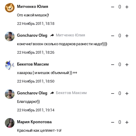
0
Митченко Юлия
Ого какой мешок)!
22 Ноябрь 2011, 18:18
0
Митченко Юлия
Goncharov Oleg
конечно! вооон сколько подарков разнести надо!))))
22 Ноябрь 2011, 18:26
0
Бекетов Максим
хааарош:) и мешок объемный:)) ++
22 Ноябрь 2011, 18:50
0
Бекетов Максим
Goncharov Oleg
Благодарю!))
22 Ноябрь 2011, 19:14
0
Мария Кропотова
Красный как цепляет-то!