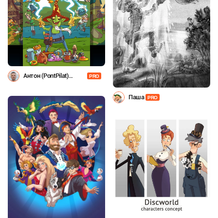
Антон (PontPilat)
PRO
Александров
Паша
PRO