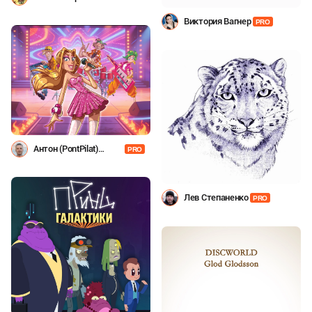
Виктория Вагнер
PRO
Антон (PontPilat)
PRO
Александров
Лев Степаненко
PRO