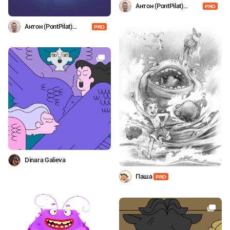
Антон (PontPilat)
PRO
Александров
Антон (PontPilat)
PRO
Александров
Dinara Galieva
Паша
PRO