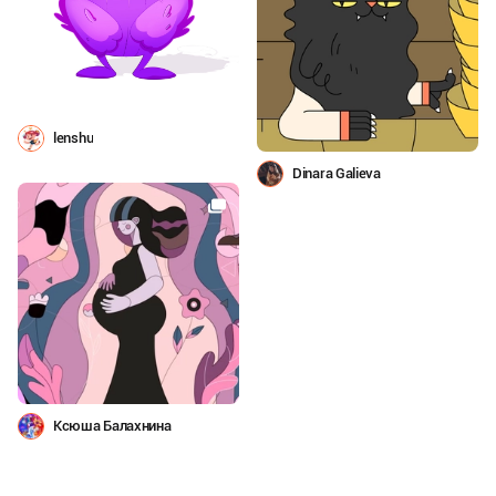
lenshu
Dinara Galieva
Ксюша Балахнина