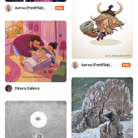
Антон (PontPilat)
PRO
Александров
Антон (PontPilat)
PRO
Александров
Dinara Galieva