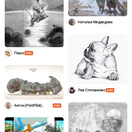
Наталья Медведева
Паша
PRO
Лев Степаненко
PRO
Антон (PontPilat)
PRO
Александров