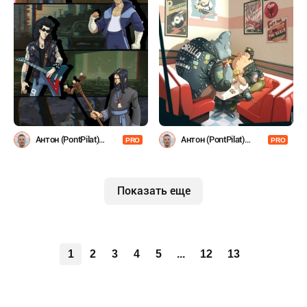
Антон (PontPilat)
Антон (PontPilat)
PRO
PRO
Александров
Александров
Показать еще
1
2
3
4
5
...
12
13