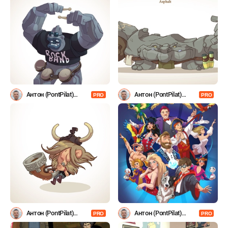
Антон (PontPilat)
Антон (PontPilat)
PRO
PRO
Александров
Александров
Антон (PontPilat)
Антон (PontPilat)
PRO
PRO
Александров
Александров