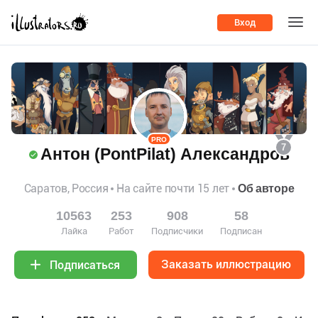
Вход
PRO
7
Антон (PontPilat) Александров
Саратов, Россия
На сайте почти 15 лет
Об авторе
10563
253
908
58
Лайка
Работ
Подписчики
Подписан
Заказать иллюстрацию
Подписаться