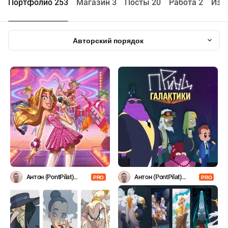
Портфолио 253
Maгазин 3
Посты 20
Работа 2
Изб
Авторский порядок
Антон (PontPilat)
Антон (PontPilat)
PRO
PRO
Александров
Александров