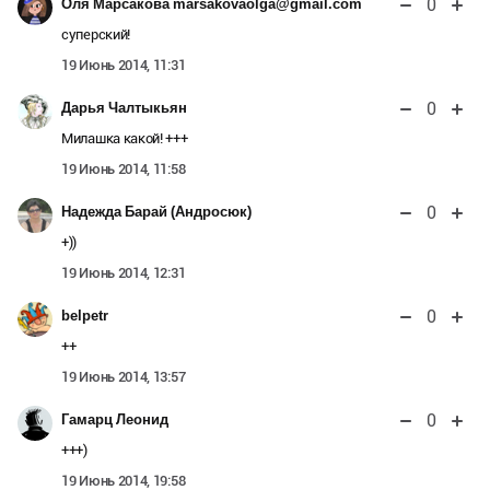
0
Оля Марсакова marsakovaolga@gmail.com
суперский!
19 Июнь 2014, 11:31
0
Дарья Чалтыкьян
Милашка какой! +++
19 Июнь 2014, 11:58
0
Надежда Барай (Андросюк)
+))
19 Июнь 2014, 12:31
0
belpetr
++
19 Июнь 2014, 13:57
0
Гамарц Леонид
+++)
19 Июнь 2014, 19:58