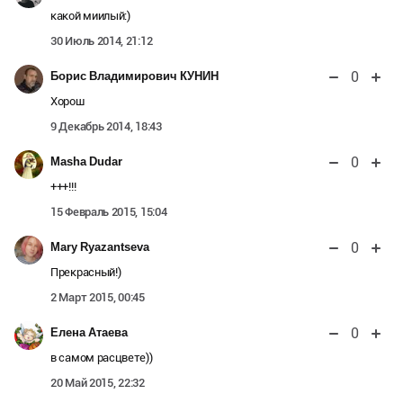
какой миилый:)
30 Июль 2014, 21:12
0
Борис Владимирович КУНИН
Хорош
9 Декабрь 2014, 18:43
0
Masha Dudar
+++!!!
15 Февраль 2015, 15:04
0
Mary Ryazantseva
Прекрасный!)
2 Март 2015, 00:45
0
Елена Атаева
в самом расцвете))
20 Май 2015, 22:32